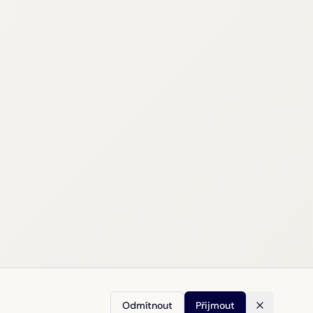
Odmítnout
Přijmout