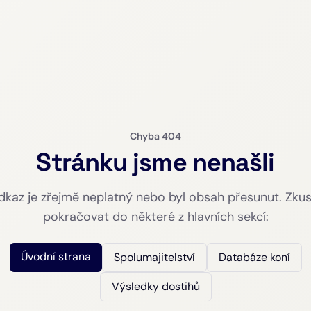
Chyba 404
Stránku jsme nenašli
kaz je zřejmě neplatný nebo byl obsah přesunut. Zku
pokračovat do některé z hlavních sekcí:
Úvodní strana
Spolumajitelství
Databáze koní
Výsledky dostihů