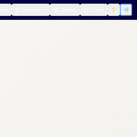
zdci
Dostihy
Články
O nás