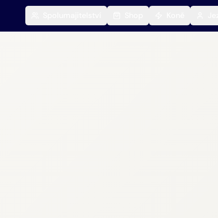
Spolumajitelství
Shop
Koně
Je